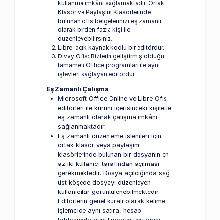
kullanma imkânı sağlamaktadır. Ortak
Klasör ve Paylaşım Klasörlerinde
bulunan ofis belgelerinizi eş zamanlı
olarak birden fazla kişi ile
düzenleyebilirsiniz.
Libre: açık kaynak kodlu bir editördür.
Divvy Ofis: Bizlerin geliştirmiş olduğu
tamamen Office programları ile aynı
işlevleri sağlayan editördür.
Eş Zamanlı Çalışma
Microsoft Office Online ve Libre Ofis
editörleri ile kurum içerisindeki kişilerle
eş zamanlı olarak çalışma imkânı
sağlanmaktadır.
Eş zamanlı düzenleme işlemleri için
ortak klasör veya paylaşım
klasörlerinde bulunan bir dosyanın en
az iki kullanıcı tarafından açılması
gerekmektedir. Dosya açıldığında sağ
üst köşede dosyayı düzenleyen
kullanıcılar görüntülenebilmektedir.
Editörlerin genel kuralı olarak kelime
işlemcide aynı satıra, hesap
tablosunda aynı hücreye veri girişi